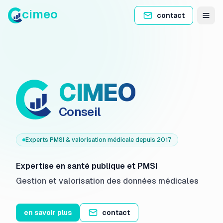
cimeo
contact
ouvr
CIMEO
— Expertise en santé publique et PMSI : codage
Conseil
Experts PMSI & valorisation médicale depuis 2017
Expertise en santé publique et PMSI
Gestion et valorisation des données médicales
en savoir plus
contact