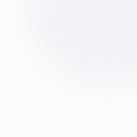
Mise à disposition DIM/TIM
Optimisez votre codage et sécurisez vos
recettes
Stratégie
Accompagner la santé de demain