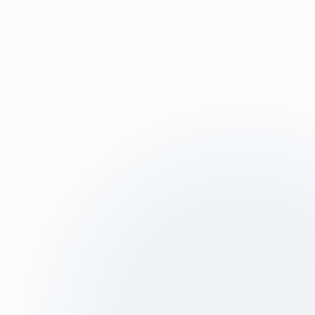
Primo Codage
Notre engagement pour la qualité des données
médicales
Optimisation et contrôle qualité
Valorisation et recodage des séjours :
Optimisez vos données PMSI